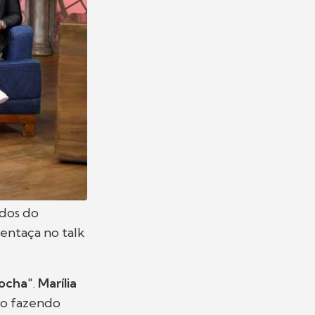
ados do
entaça no talk
rocha
".
Marília
ão fazendo