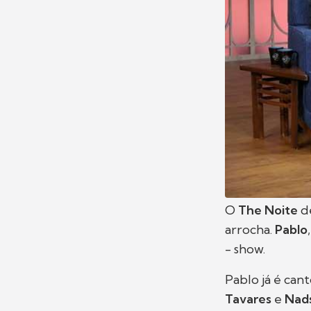
O
The Noite
de
arrocha.
Pablo
,
- show.
Pablo já é can
Tavares
e
Nads