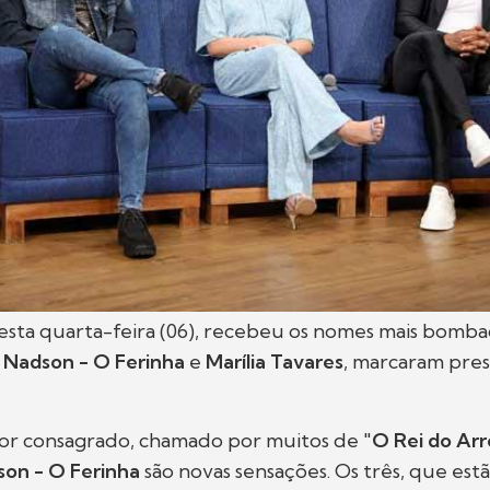
sta quarta-feira (06), recebeu os nomes mais bomb
Nadson - O Ferinha
e
Marília Tavares
, marcaram pres
tor consagrado, chamado por muitos de "
O Rei do Ar
on - O Ferinha
são novas sensações. Os três, que est