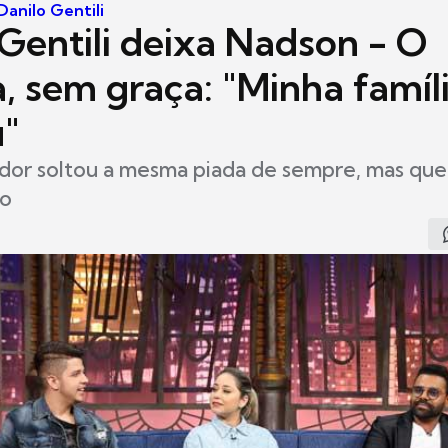
anilo Gentili
 Gentili deixa Nadson - O
, sem graça: "Minha famíl
"
dor soltou a mesma piada de sempre, mas que
do