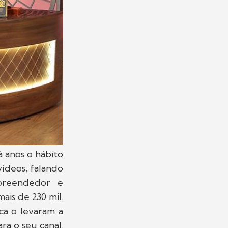
á anos o hábito
ídeos, falando
mpreendedor e
ais de 230 mil.
ca o levaram a
a o seu canal.