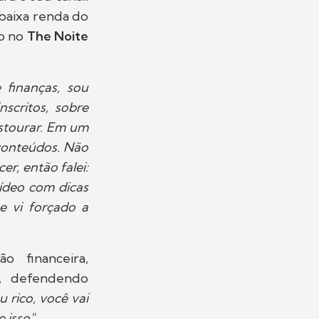
 baixa renda do
o no
The Noite
 finanças, sou
scritos, sobre
estourar. Em um
 conteúdos. Não
r, então falei:
ídeo com dicas
e vi forçado a
 financeira,
s, defendendo
 rico, você vai
 isso".