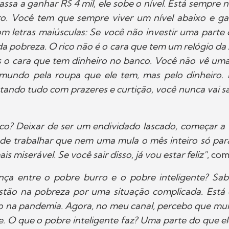
sa a ganhar R$ 4 mil, ele sobe o nível. Está sempre no
o. Você tem que sempre viver um nível abaixo e g
m letras maiúsculas: Se você não investir uma parte
 da pobreza. O rico não é o cara que tem um relógio da
s o cara que tem dinheiro no banco. Você não vê uma 
 mundo pela roupa que ele tem, mas pelo dinheiro. 
tando tudo com prazeres e curtição, você nunca vai sa
ico? Deixar de ser um endividado lascado, começar a 
de trabalhar que nem uma mula o mês inteiro só par
is miserável. Se você sair disso, já vou estar feliz"
, com
ença entre o pobre burro e o pobre inteligente? S
stão na pobreza por uma situação complicada. Est
o na pandemia. Agora, no meu canal, percebo que mui
. O que o pobre inteligente faz? Uma parte do que e