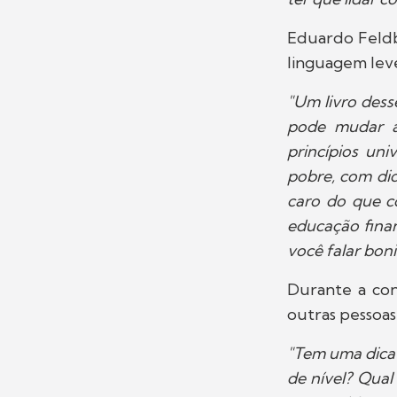
Eduardo Feldb
linguagem leve
"Um livro dess
pode mudar a 
princípios un
pobre, com dic
caro do que c
educação finan
você falar bon
Durante a conv
outras pessoas 
"Tem uma dica 
de nível? Qual 