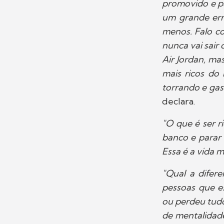
promovido e pas
um grande err
menos. Falo co
nunca vai sair
Air Jordan, ma
mais ricos do
torrando e gas
declara.
"O que é ser r
banco e parar 
Essa é a vida ma
"Qual a difer
pessoas que e
ou perdeu tud
de mentalidade