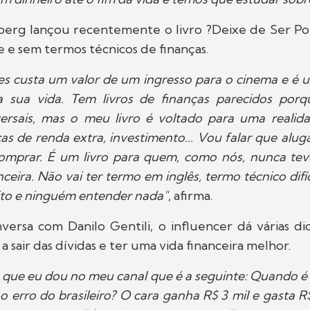
erg lançou recentemente o livro ?Deixe de Ser P
 e sem termos técnicos de finanças.
es custa um valor de um ingresso para o cinema e é
sua vida. Tem livros de finanças parecidos por
iversais, mas o meu livro é voltado para uma reali
as de renda extra, investimento... Vou falar que aluga
omprar. É um livro para quem, como nós, nunca te
ceira. Não vai ter termo em inglês, termo técnico difíc
ito e ninguém entender nada"
, afirma.
ersa com Danilo Gentili, o influencer dá várias di
a sair das dívidas e ter uma vida financeira melhor.
que eu dou no meu canal que é a seguinte: Quando é 
o erro do brasileiro? O cara ganha R$ 3 mil e gasta R$