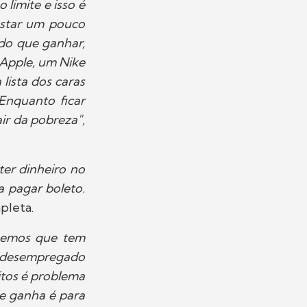
 limite e isso é
astar um pouco
 do que ganhar,
 Apple, um Nike
lista dos caras
Enquanto ficar
ir da pobreza",
ter dinheiro no
a pagar boleto.
pleta.
abemos que tem
á desempregado
tos é problema
le ganha é para