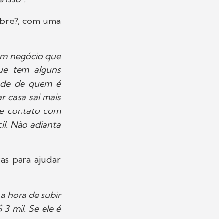
obre?, com uma
 um negócio que
que tem alguns
dade de quem é
r casa sai mais
ve contato com
il. Não adianta
cas para ajudar
a hora de subir
 3 mil. Se ele é