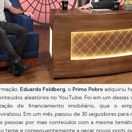
ormação,
Eduardo Feldberg
, o
Primo Pobre
adquiriu h
onteúdos aleatórios no YouTube. Foi em um desses v
zação de financiamento imobiliário, que o e
viralizou. Em um mês, passou de 30 seguidores para m
s pessoas por mais conteúdos com a mesma temáti
 o tema e consequentemente a gerar novos posts par