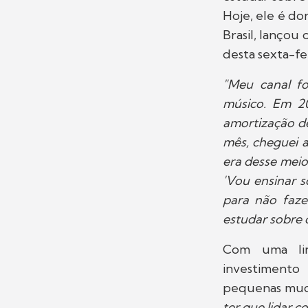
Hoje, ele é do
Brasil, lançou o
desta sexta-fei
"Meu canal fo
músico. Em 20
amortização de
mês, cheguei a
era desse meio
'Vou ensinar 
para não faze
estudar sobre 
Com uma lin
investimento
pequenas mud
ter que lidar c