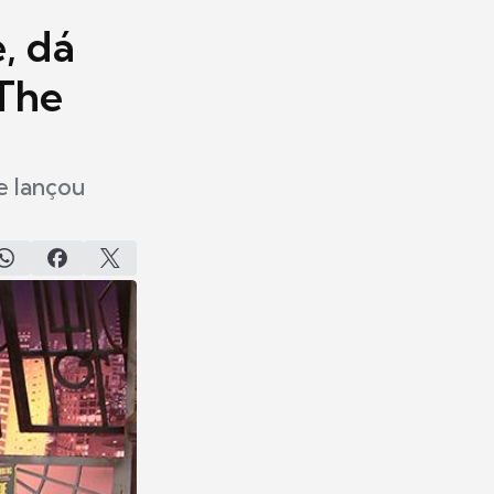
, dá
 The
e lançou