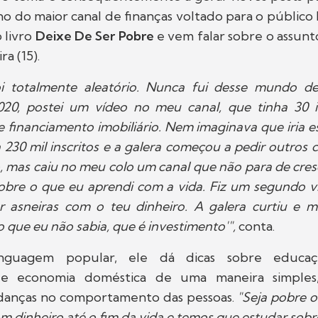
no do maior canal de finanças voltado para o público
 livro
Deixe De Ser Pobre
e vem falar sobre o assunt
ra (15).
i totalmente aleatório. Nunca fui desse mundo de
20, postei um vídeo no meu canal, que tinha 30 in
 financiamento imobiliário. Nem imaginava que iria 
 230 mil inscritos e a galera começou a pedir outros
, mas caiu no meu colo um canal que não para de cresce
sobre o que eu aprendi com a vida. Fiz um segundo v
r asneiras com o teu dinheiro. A galera curtiu e m
o que eu não sabia, que é investimento'",
conta.
guagem popular, ele dá dicas sobre educação
 e economia doméstica de uma maneira simple
anças no comportamento das pessoas.
"Seja pobre ou
om dinheiro até o fim da vida e temos que estudar sobre