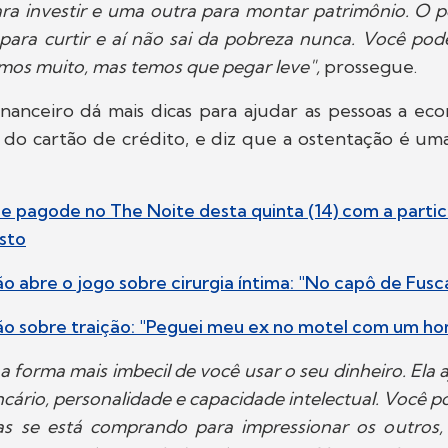
para investir e uma outra para montar patrimônio. O 
 para curtir e aí não sai da pobreza nunca. Você pode
amos muito, mas temos que pegar leve",
prossegue.
nanceiro dá mais dicas para ajudar as pessoas a eco
 do cartão de crédito, e diz que a ostentação é uma
e pagode no The Noite desta quinta (14) com a parti
sto
o abre o jogo sobre cirurgia íntima: "No capô de Fusc
ão sobre traição: "Peguei meu ex no motel com um 
a forma mais imbecil de você usar o seu dinheiro. Ela a
ncário, personalidade e capacidade intelectual. Você p
as se está comprando para impressionar os outros, s