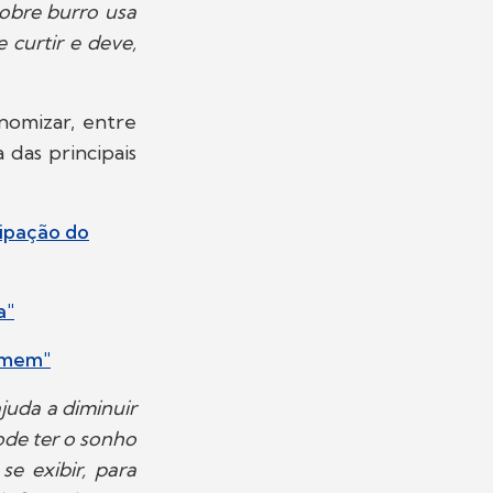
pobre burro usa
 curtir e deve,
nomizar, entre
 das principais
cipação do
a"
homem"
juda a diminuir
ode ter o sonho
e exibir, para