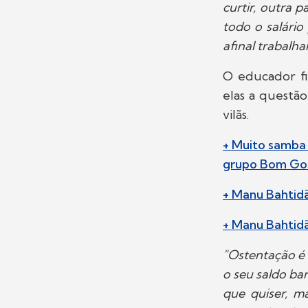
curtir, outra 
todo o salário
afinal trabalh
O educador fi
elas a questão
vilãs.
+ Muito samba 
grupo Bom Go
+ Manu Bahtidã
+ Manu Bahtid
"Ostentação é 
o seu saldo ba
que quiser, m