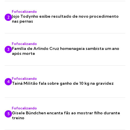
Fofocalizando
Jojo Todynho exibe resultado de novo procedimento
2
nas pernas
Fofocalizando
Família de Arlindo Cruz homenageia sambista um ano
3
após morte
Fofocalizando
4
Tainá Militão fala sobre ganho de 10 kg na gravidez
Fofocalizando
Gisele Bündchen encanta fãs ao mostrar filho durante
5
treino