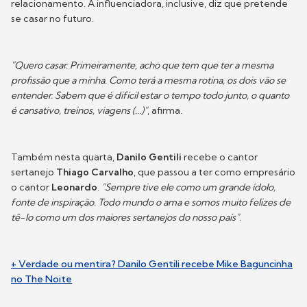
relacionamento. A influenciadora, inclusive, diz que pretende
se casar no futuro.
"Quero casar. Primeiramente, acho que tem que ter a mesma
profissão que a minha. Como terá a mesma rotina, os dois vão se
entender. Sabem que é difícil estar o tempo todo junto, o quanto
é cansativo, treinos, viagens (...)"
, afirma.
Também nesta quarta,
Danilo Gentili
recebe o cantor
sertanejo
Thiago Carvalho
, que passou a ter como empresário
o cantor
Leonardo
.
"Sempre tive ele como um grande ídolo,
fonte de inspiração. Todo mundo o ama e somos muito felizes de
tê-lo como um dos maiores sertanejos do nosso país"
.
+ Verdade ou mentira? Danilo Gentili recebe Mike Baguncinha
no The Noite