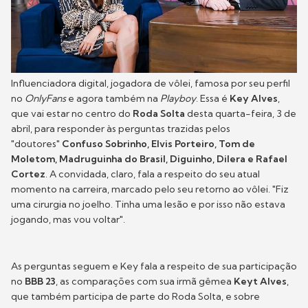
Influenciadora digital, jogadora de vôlei, famosa por seu perfil
no
OnlyFans
e agora também na
Playboy
. Essa é
Key Alves
,
que vai estar no centro do
Roda Solta
desta quarta-feira, 3 de
abril, para responder às perguntas trazidas pelos
"doutores"
Confuso Sobrinho, Elvis Porteiro, Tom de
Moletom, Madruguinha do Brasil, Diguinho, Dilera e Rafael
Cortez
. A convidada, claro, fala a respeito do seu atual
momento na carreira, marcado pelo seu retorno ao vôlei. "Fiz
uma cirurgia no joelho. Tinha uma lesão e por isso não estava
jogando, mas vou voltar".
As perguntas seguem e Key fala a respeito de sua participação
no
BBB 23
, as comparações com sua irmã gêmea
Keyt Alves
,
que também participa de parte do Roda Solta, e sobre