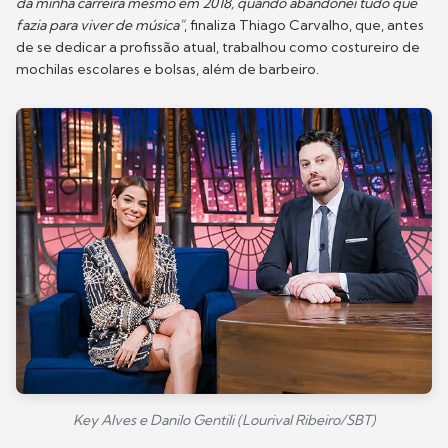
da minha carreira mesmo em 2018, quando abandonei tudo que
fazia para viver de música"
, finaliza Thiago Carvalho, que, antes
de se dedicar a profissão atual, trabalhou como costureiro de
mochilas escolares e bolsas, além de barbeiro.
Key Alves e Danilo Gentili (Lourival Ribeiro/SBT)