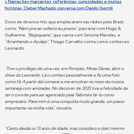
+ Narrações marcantes, referências, curiosidades e muitas
histórias. Cleber Machado conversa com Danilo Gentili
Dono de diversos hits que emplacaram nas rádios pelo Brasil,
como
"Nem pra ser solteiro eu presto"
, parceria com Hugo &
Guilherme,
"Beijoqueira"
, que canta com Simone Mendes, e
"Arranhando o Azulejo"
, Thiago Carvalho conta como conheceu
Leonardo.
"Tive o privilégio de uma vez, em Pompéu, Minas Gerais, abrir o
show do Leonardo. Lá o conheci pessoalmente e fiz uma foto
como fã. A partir daí comecei a me envolver no meio da música
sertaneja com amizades. No decorrer de 2023 tive a felicidade de
ter o convite para ser agenciado pela Talismã e tê-lo como
empresário. Para mim é uma conquista muito grande, um passo
importante na minha vida"
, ressalta.
"Canto desde os 13 anos de idade, mas considero o start mesmo