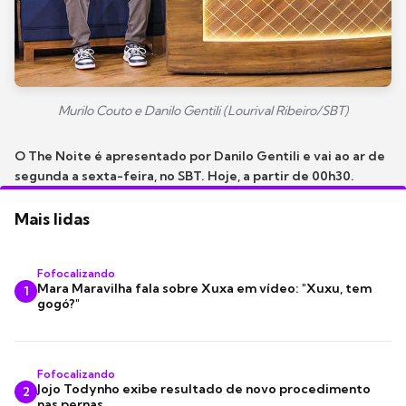
Murilo Couto e Danilo Gentili (Lourival Ribeiro/SBT)
O The Noite é apresentado por Danilo Gentili e vai ao ar de
segunda a sexta-feira, no SBT. Hoje, a partir de 00h30.
Mais lidas
Fofocalizando
Mara Maravilha fala sobre Xuxa em vídeo: "Xuxu, tem
1
gogó?"
Fofocalizando
Jojo Todynho exibe resultado de novo procedimento
2
nas pernas