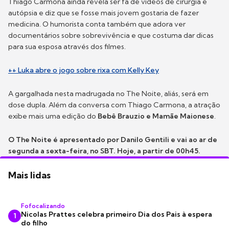
Thiago Carmona ainda revela ser fã de vídeos de cirurgia e
autópsia e diz que se fosse mais jovem gostaria de fazer
medicina. O humorista conta também que adora ver
documentários sobre sobrevivência e que costuma dar dicas
para sua esposa através dos filmes.
++ Luka abre o jogo sobre rixa com Kelly Key
A gargalhada nesta madrugada no The Noite, aliás, será em
dose dupla. Além da conversa com Thiago Carmona, a atração
exibe mais uma edição do
Bebê Brauzio e Mamãe Maionese
.
O The Noite é apresentado por Danilo Gentili e vai ao ar de
segunda a sexta-feira, no SBT. Hoje, a partir de 00h45.
Mais lidas
Fofocalizando
Nicolas Prattes celebra primeiro Dia dos Pais à espera
1
do filho