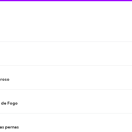
oroso
s de Fogo
as pernas