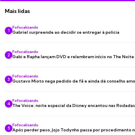
Mais lidas
Fofocalizando
1
Gabriel surpreende ao decidir se entregar à polícia
Fofocalizando
2
Gabi e Rapha lançam DVD e relembram início no The Noite
Fofocalizando
3
Gustavo Mioto nega pedido de fã e ainda dá conselho am
Fofocalizando
4
The Voice: noite especial da Disney encantou nas Rodada
Fofocalizando
5
Após perder peso, Jojo Todynho passa por procedimento n