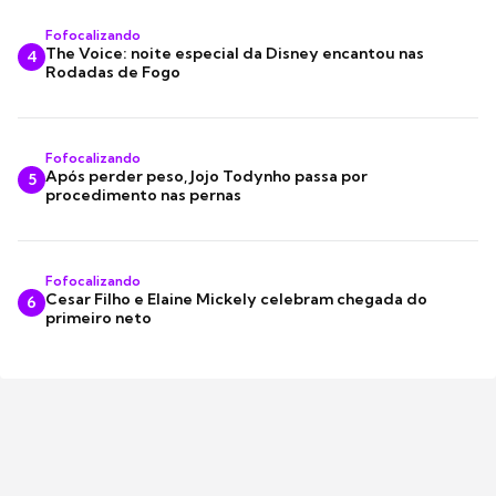
Fofocalizando
The Voice: noite especial da Disney encantou nas
4
Rodadas de Fogo
Fofocalizando
Após perder peso, Jojo Todynho passa por
5
procedimento nas pernas
Fofocalizando
Cesar Filho e Elaine Mickely celebram chegada do
6
primeiro neto