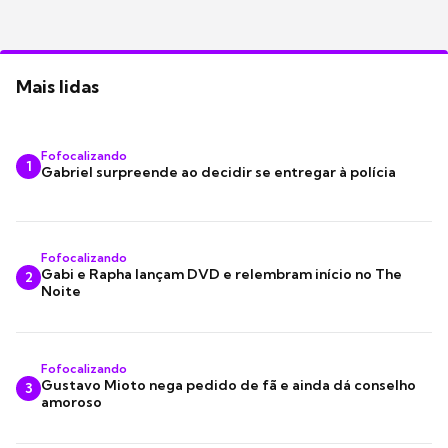
Mais lidas
Fofocalizando
1
Gabriel surpreende ao decidir se entregar à polícia
Fofocalizando
Gabi e Rapha lançam DVD e relembram início no The
2
Noite
Fofocalizando
Gustavo Mioto nega pedido de fã e ainda dá conselho
3
amoroso