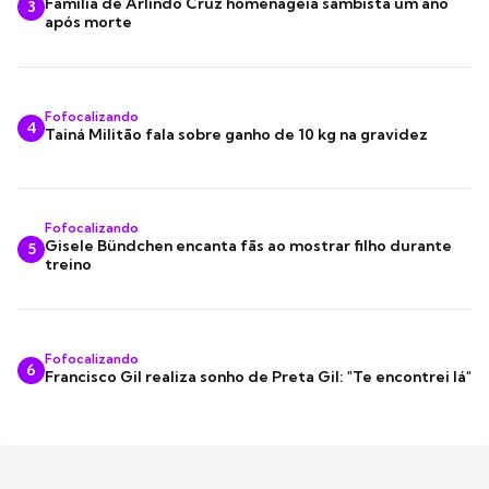
Família de Arlindo Cruz homenageia sambista um ano
3
após morte
Fofocalizando
4
Tainá Militão fala sobre ganho de 10 kg na gravidez
Fofocalizando
Gisele Bündchen encanta fãs ao mostrar filho durante
5
treino
Fofocalizando
6
Francisco Gil realiza sonho de Preta Gil: "Te encontrei lá"