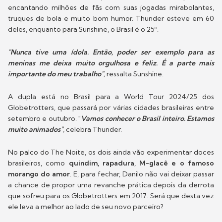
encantando milhões de fãs com suas jogadas mirabolantes,
truques de bola e muito bom humor. Thunder esteve em 60
deles, enquanto para Sunshine, o Brasil é o 25º.
"Nunca tive uma ídola. Então, poder ser exemplo para as
meninas me deixa muito orgulhosa e feliz. É a parte mais
importante do meu trabalho"
,
ressalta Sunshine.
A dupla está no Brasil para a World Tour 2024/25 dos
Globetrotters, que passará por várias cidades brasileiras entre
setembro e outubro.
"
Vamos conhecer o Brasil inteiro. Estamos
muito animados"
,
celebra Thunder.
No palco do The Noite, os dois ainda vão experimentar doces
brasileiros, como
quindim, rapadura, M-glacê e o famoso
morango do amor
. E, para fechar, Danilo não vai deixar passar
a chance de propor uma revanche prática depois da derrota
que sofreu para os Globetrotters em 2017. Será que desta vez
ele leva a melhor ao lado de seu novo parceiro?