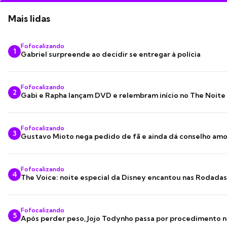
Mais lidas
Fofocalizando
1
Gabriel surpreende ao decidir se entregar à polícia
Fofocalizando
2
Gabi e Rapha lançam DVD e relembram início no The Noite
Fofocalizando
3
Gustavo Mioto nega pedido de fã e ainda dá conselho am
Fofocalizando
4
The Voice: noite especial da Disney encantou nas Rodada
Fofocalizando
5
Após perder peso, Jojo Todynho passa por procedimento n