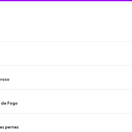
oroso
s de Fogo
as pernas