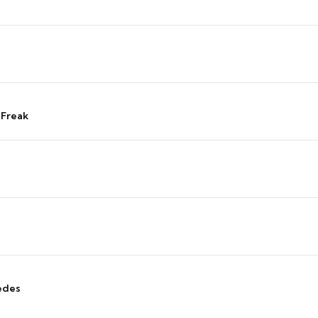
 Freak
edes