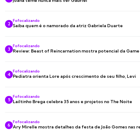
Joana teme nunca mais ver Gabriel
Fofocalizando
2
Saiba quem é o namorado da atriz Gabriela Duarte
Fofocalizando
3
Review: Beast of Reincarnation mostra potencial da Game
Fofocalizando
4
Pediatra orienta Lore após crescimento de seu filho, Levi
Fofocalizando
5
Lailtinho Brega celebra 35 anos e projetos no The Noite
Fofocalizando
6
Ary Mirelle mostra detalhes da festa de João Gomes nas r