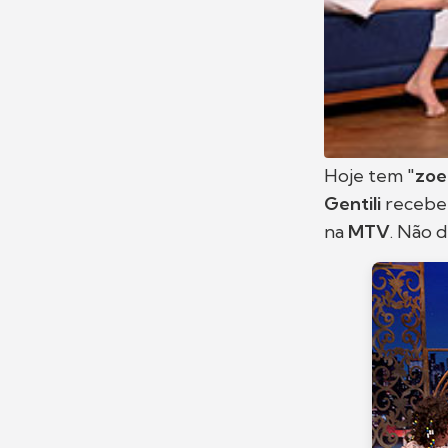
Hoje tem "
zoe
Gentili
recebe
na
MTV
. Não d