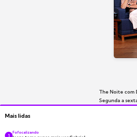
The Noite com D
Segunda a sexta
Mais lidas
Fofocalizando
1