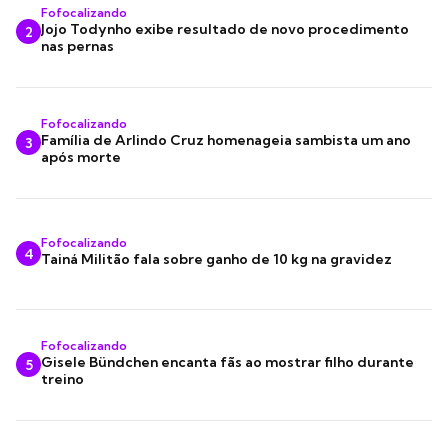
Fofocalizando
Jojo Todynho exibe resultado de novo procedimento
2
nas pernas
Fofocalizando
Família de Arlindo Cruz homenageia sambista um ano
3
após morte
Fofocalizando
4
Tainá Militão fala sobre ganho de 10 kg na gravidez
Fofocalizando
Gisele Bündchen encanta fãs ao mostrar filho durante
5
treino