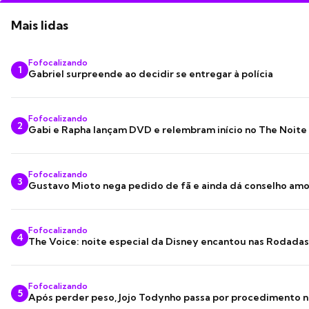
Mais lidas
Fofocalizando
1
Gabriel surpreende ao decidir se entregar à polícia
Fofocalizando
2
Gabi e Rapha lançam DVD e relembram início no The Noite
Fofocalizando
3
Gustavo Mioto nega pedido de fã e ainda dá conselho am
Fofocalizando
4
The Voice: noite especial da Disney encantou nas Rodada
Fofocalizando
5
Após perder peso, Jojo Todynho passa por procedimento n