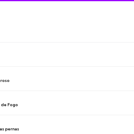
oroso
s de Fogo
as pernas