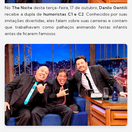
No
The Noite
desta terça-feira, 17 de outubro,
Danilo Gentili
recebe a dupla de
humoristas C1 e C2
. Conhecidos por suas
imitações divertidas, eles falam sobre suas carreiras e contam
que trabalhavam como palhaços animando festas infantis
antes de ficarem famosos.