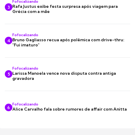
Fofocalizando
Rafa Justus exibe festa surpresa após viagem para
3
Grécia com a mãe
Fofocalizando
Bruno Gagliasso recua após polêmica com drive-thru:
4
"Fui imaturo"
Fofocalizando
Larissa Manoela vence nova disputa contra antiga
5
gravadora
Fofocalizando
6
Alice Carvalho fala sobre rumores de affair com Anitta