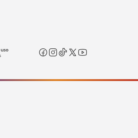
 uso
s