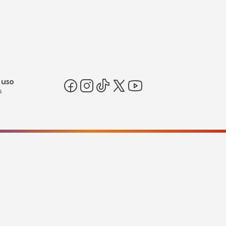
 uso
s