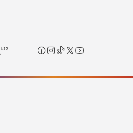
 uso
s