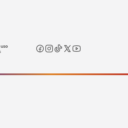
 uso
s