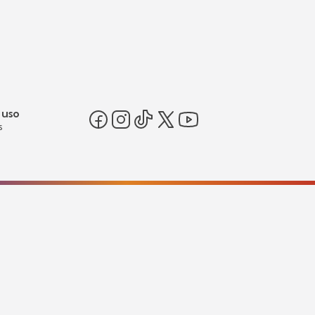
 uso
s