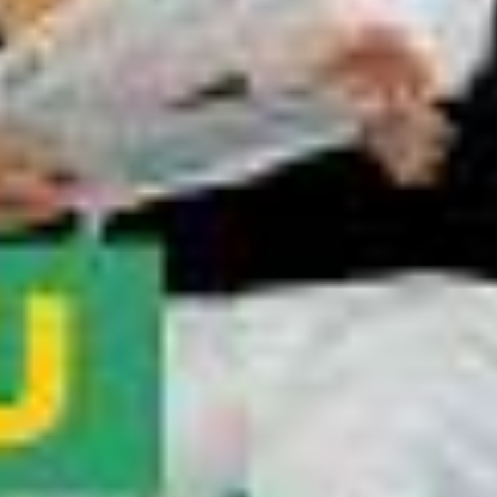
O Valmir tem tração nas quatro rodas | A Praça é Nossa
A Bastiana pegou o Chico no flagra | A Praça é Nossa
E o Messi, hein? | A Praça é Nossa
O Cadu abriu a caixa preta da Lurdinha | A Praça é Nossa
O Paulinho Gogó tentou, mas não levou | A Praça é Nossa
A Praça É Nossa (09/07/26)
Pacífico ensina o que fazer para dar aquela coçadinha | A Praça é
Nossa
Carlos Alberto relembra histórias de Copa do Mundo | A Praça é
Nossa