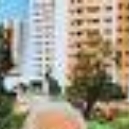
A Praça é Nossa
•
Vídeos
A Praça É Nossa (30/07/26)
Reproduzindo
A Praça É Nossa (30/07/26)