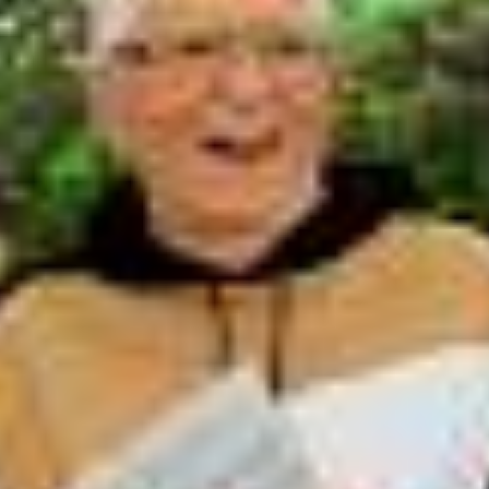
O novo emprego do Saideira! | A Praça É Nossa
Cazalbé, o ladrão de vagas do SBT | A Praça é Nossa
Cabrito Tevez tira a paciência do Cazalbé | A Praça é Nossa
O coito interrompido do Paulinho Gogó! | A Praça é Nossa
Chico da Tiana desabafa: "Coitado do Paulinho Gogó" | A Praça é
Nossa
A Praça É Nossa (23/07/26)
A Praça É Nossa (16/07/26)
O Cucurucho acertou em cheio | A Praça é Nossa
O João Plenário foi assaltado | A Praça é Nossa