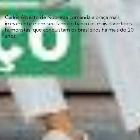
A Praça é Nossa
14
Carlos Alberto de Nóbrega comanda a praça mais
irreverente e em seu famoso banco os mais divertidos
humoristas, que conquistam os brasileiros há mais de 20
anos.
QUI 22h45
Redes sociais
Anuncie no SBT