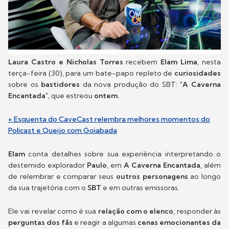
Laura Castro e Nicholas Torres
recebem
Elam Lima
, nesta
terça-feira (30), para um bate-papo repleto de
curiosidades
sobre os
bastidores
da nova produção do SBT:
"A Caverna
Encantada"
, que estreou
ontem.
+ Esquenta do CaveCast relembra melhores momentos do
Policast e Queijo com Goiabada
Elam
conta detalhes sobre sua experiência interpretando o
destemido explorador
Paulo
, em
A Caverna Encantada
, além
de relembrar e comparar seus
outros personagens
ao longo
da sua trajetória com o
SBT
e em outras emissoras.
Ele vai revelar como é sua
relação com o elenco
, responder às
perguntas dos fãs
e reagir a algumas
cenas emocionantes da