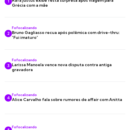
Rafa Justus exibe festa surpresa após viagem para
1
Grécia com a mãe
Fofocalizando
Bruno Gagliasso recua após polêmica com drive-thru:
2
"Fui imaturo"
Fofocalizando
Larissa Manoela vence nova disputa contra antiga
3
gravadora
Fofocalizando
4
Alice Carvalho fala sobre rumores de affair com Anitta
Fofocalizando