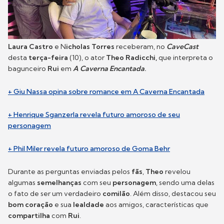
Laura Castro
e N
icholas Torres
receberam, no
CaveCast
desta
terça-feira
(10), o ator
Theo Radicchi,
que interpreta o
bagunceiro
Rui
em
A Caverna Encantada
.
+ Giu Nassa opina sobre romance em A Caverna Encantada
+ Henrique Sganzerla revela futuro amoroso de seu
personagem
+ Phil Miler revela futuro amoroso de Goma Behr
Durante as perguntas enviadas pelos
fãs
,
Theo
revelou
algumas
semelhanças
com seu
personagem
, sendo uma delas
o fato de ser um verdadeiro
comilão
. Além disso, destacou seu
bom coração
e sua
lealdade
aos amigos, características que
compartilha
com
Rui
.