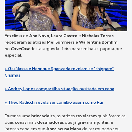
Em clima de
Ano Novo
,
Laura Castro
e
Nicholas Torres
receberam as atrizes
Mel Summers
e
Wallentina Bomfim
no
CaveCast
desta segunda-feira para um bate-papo super
especial.
+ Giu Nassa e Henrique Sganzerla revelam se "shippam"
Crismas
+ Andrey Lopes compartilha situação inusitada em cena
+ Theo Radicchi revela ser comilão assim como Rui
Durante uma
brincadeira
, as atrizes
revelaram
quais foram as
duas
cenas
mais
desafiadoras
que já gravaram juntas: a
intensa cena em que
Anna acusa Manu
de ter roubado seu