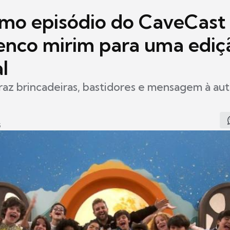
imo episódio do CaveCast
enco mirim para uma ediç
l
raz brincadeiras, bastidores e mensagem à auto
5