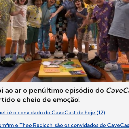
oi ao ar o
penúltimo
episódio do
CaveC
rtido e cheio de emoção!
elli é o convidado do CaveCast de hoje (12)
Bomfim e Theo Radicchi são os convidados do CaveCas