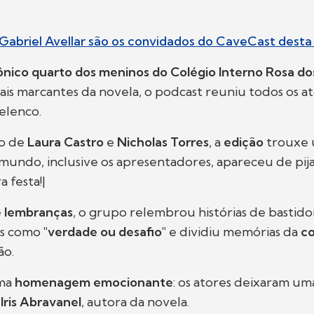
e Gabriel Avellar são os convidados do CaveCast desta 
ônico quarto dos meninos do Colégio Interno Rosa d
ais marcantes da novela, o podcast reuniu todos os at
elenco.
o de
Laura Castro
e
Nicholas Torres
, a
edição
trouxe 
 mundo, inclusive os apresentadores, apareceu de pi
 festa!|
e
lembranças
, o grupo relembrou histórias de bastido
as como
"verdade ou desafio"
e dividiu memórias da
c
ão.
uma
homenagem emocionante
: os atores deixaram 
a
Iris Abravanel
, autora da novela.