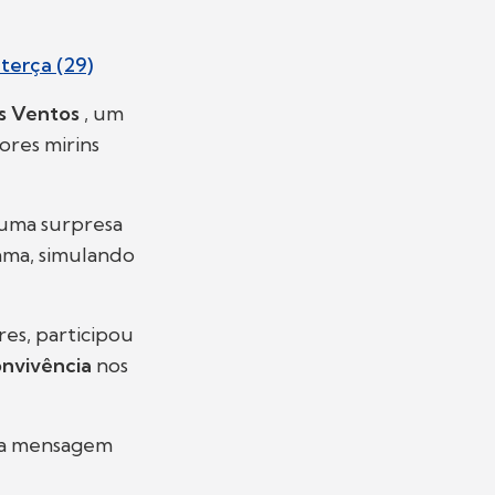
terça (29)
os Ventos
, um
ores mirins
uma surpresa
jama, simulando
res, participou
onvivência
nos
uma mensagem