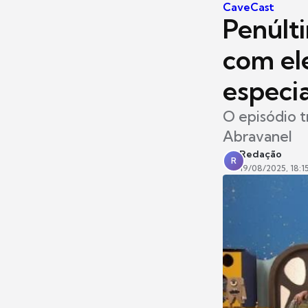
CaveCast
Penúlt
com el
especia
O episódio t
Abravanel
Redação
R
19/08/2025, 18:1