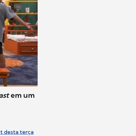
ast
em um
t desta terça