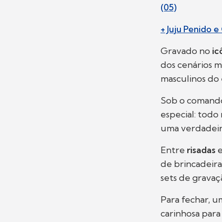
(05)
+ Juju Penido 
Gravado no
ic
dos cenários m
masculinos do 
Sob o comand
especial: todo
uma verdadeira
Entre
risadas
de brincadeir
sets de gravaç
Para fechar, 
carinhosa par