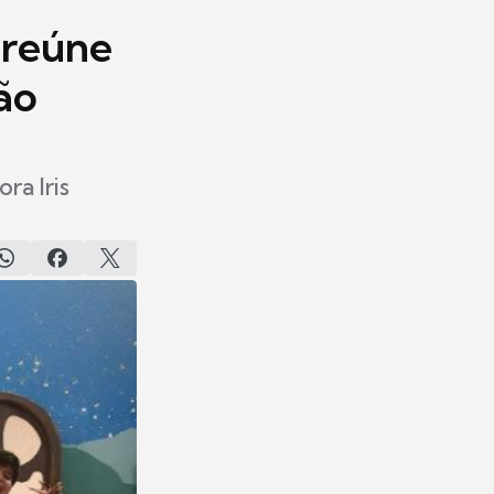
 reúne
ão
ra Iris