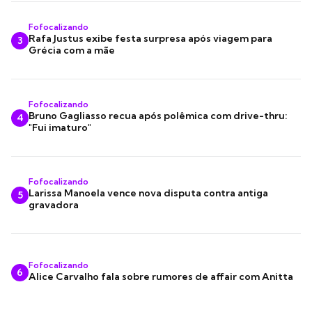
Fofocalizando
Rafa Justus exibe festa surpresa após viagem para
3
Grécia com a mãe
Fofocalizando
Bruno Gagliasso recua após polêmica com drive-thru:
4
"Fui imaturo"
Fofocalizando
Larissa Manoela vence nova disputa contra antiga
5
gravadora
Fofocalizando
6
Alice Carvalho fala sobre rumores de affair com Anitta