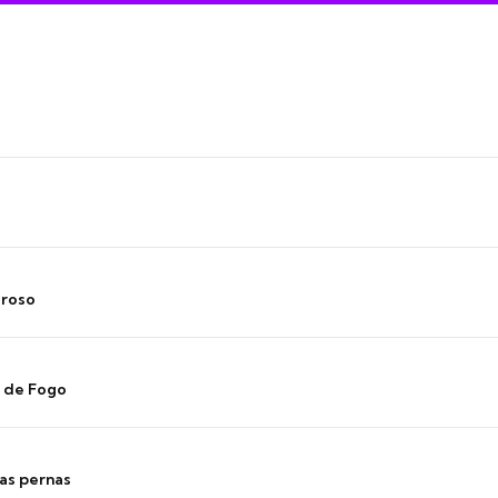
oroso
s de Fogo
as pernas