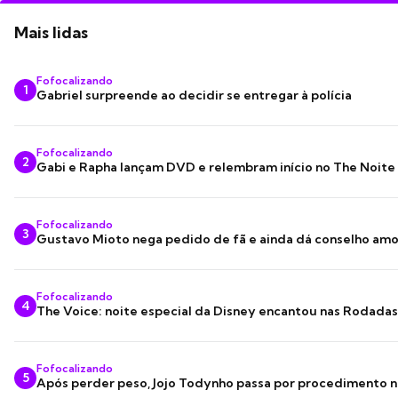
Mais lidas
Fofocalizando
1
Gabriel surpreende ao decidir se entregar à polícia
Fofocalizando
2
Gabi e Rapha lançam DVD e relembram início no The Noite
Fofocalizando
3
Gustavo Mioto nega pedido de fã e ainda dá conselho am
Fofocalizando
4
The Voice: noite especial da Disney encantou nas Rodada
Fofocalizando
5
Após perder peso, Jojo Todynho passa por procedimento n