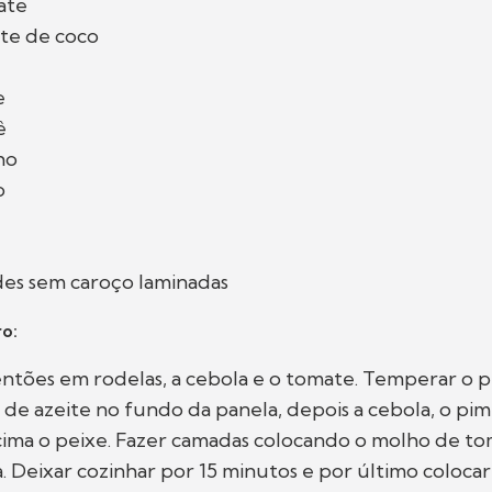
ate
ite de coco
e
ê
ho
o
des sem caroço laminadas
o:
ntões em rodelas, a cebola e o tomate. Temperar o p
 de azeite no fundo da panela, depois a cebola, o pim
cima o peixe. Fazer camadas colocando o molho de t
 Deixar cozinhar por 15 minutos e por último coloca