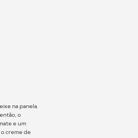
eixe na panela.
então, o
omate e um
r o creme de