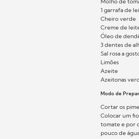
Molho de tom
1 garrafa de le
Cheiro verde
Creme de leit
Óleo de dend
3 dentes de al
Sal rosa a gost
Limões
Azeite
Azeitonas ver
Modo de Prepar
Cortar os pime
Colocar um fio
tomate e por 
pouco de água.