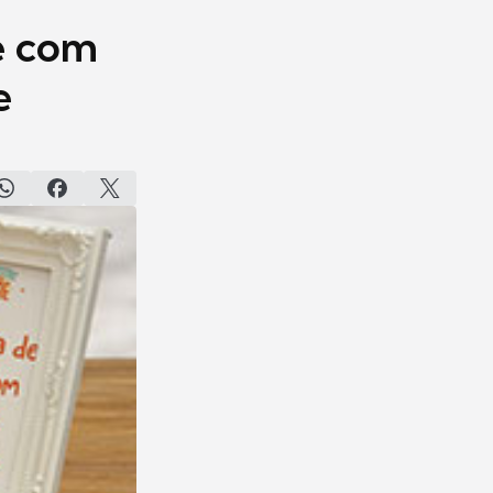
e com
e