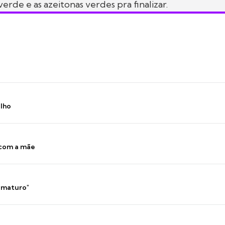
 verde e as azeitonas verdes pra finalizar.
ilho
 com a mãe
 imaturo"