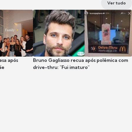
Ver tudo
esa após
Bruno Gagliasso recua após polêmica com
ãe
drive-thru: "Fui imaturo"