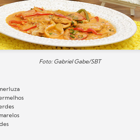
Foto: Gabriel Gabe/SBT
 merluza
ermelhos
erdes
marelos
ndes