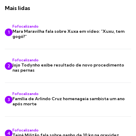
Mais lidas
Fofocalizando
Mara Maravilha fala sobre Xuxa em vídeo: "Xuxu, tem
1
gogó?"
Fofocalizando
Jojo Todynho exibe resultado de novo procedimento
2
nas pernas
Fofocalizando
Família de Arlindo Cruz homenageia sambista um ano
3
após morte
Fofocalizando
4
Tainá Militão fala sobre ganho de 10 kg na gravidez