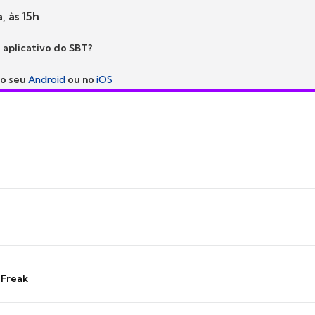
, às 15h
 aplicativo do SBT?
no seu
Android
ou no
iOS
 Freak