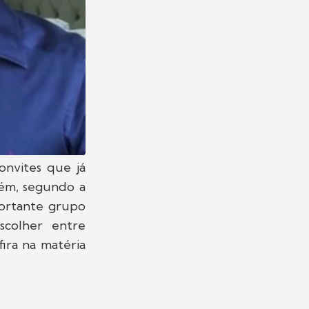
onvites que já
rém, segundo a
ortante grupo
scolher entre
ira na matéria