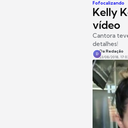
Fofocalizando
Kelly 
vídeo
Cantora teve
detalhes!
Da Redação
D
23/08/2018, 17:0