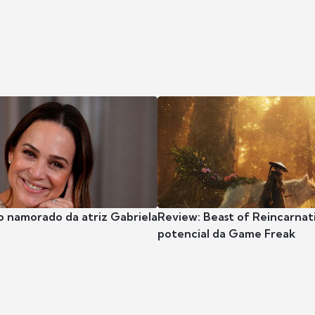
o namorado da atriz Gabriela
Review: Beast of Reincarnat
potencial da Game Freak