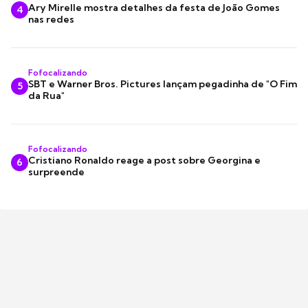
Ary Mirelle mostra detalhes da festa de João Gomes
4
nas redes
Fofocalizando
SBT e Warner Bros. Pictures lançam pegadinha de "O Fim
5
da Rua"
Fofocalizando
Cristiano Ronaldo reage a post sobre Georgina e
6
surpreende