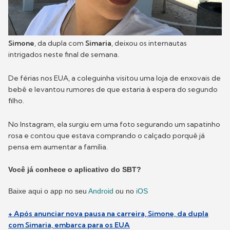
Simone
, da dupla com
Simaria
, deixou os internautas
intrigados neste final de semana.
De férias nos EUA, a coleguinha visitou uma loja de enxovais de
bebê e levantou rumores de que estaria à espera do segundo
filho.
No Instagram, ela surgiu em uma foto segurando um sapatinho
rosa e contou que estava comprando o calçado porquê já
pensa em aumentar a família.
Você já conhece o aplicativo do SBT?
Baixe aqui o app no seu
Android
ou no
iOS
+ Após anunciar nova pausa na carreira, Simone, da dupla
com Simaria, embarca para os EUA