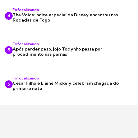
Fofocalizando
The Voice: noite especial da Disney encantou nas
4
Rodadas de Fogo
Fofocalizando
Após perder peso, Jojo Todynho passa por
5
procedimento nas pernas
Fofocalizando
Cesar Filho e Elaine Mickely celebram chegada do
6
primeiro neto