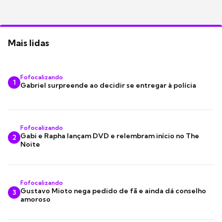
Mais lidas
Fofocalizando
1
Gabriel surpreende ao decidir se entregar à polícia
Fofocalizando
Gabi e Rapha lançam DVD e relembram início no The
2
Noite
Fofocalizando
Gustavo Mioto nega pedido de fã e ainda dá conselho
3
amoroso