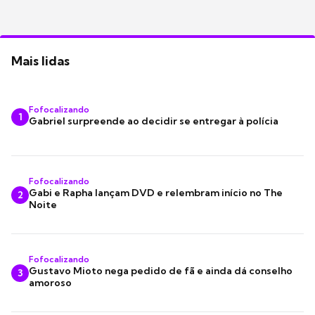
Mais lidas
Fofocalizando
1
Gabriel surpreende ao decidir se entregar à polícia
Fofocalizando
Gabi e Rapha lançam DVD e relembram início no The
2
Noite
Fofocalizando
Gustavo Mioto nega pedido de fã e ainda dá conselho
3
amoroso