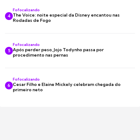
Fofocalizando
The Voice: noite especial da Disney encantou nas
4
Rodadas de Fogo
Fofocalizando
Após perder peso, Jojo Todynho passa por
5
procedimento nas pernas
Fofocalizando
Cesar Filho e Elaine Mickely celebram chegada do
6
primeiro neto