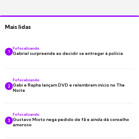
Mais lidas
Fofocalizando
1
Gabriel surpreende ao decidir se entregar à polícia
Fofocalizando
Gabi e Rapha lançam DVD e relembram início no The
2
Noite
Fofocalizando
Gustavo Mioto nega pedido de fã e ainda dá conselho
3
amoroso