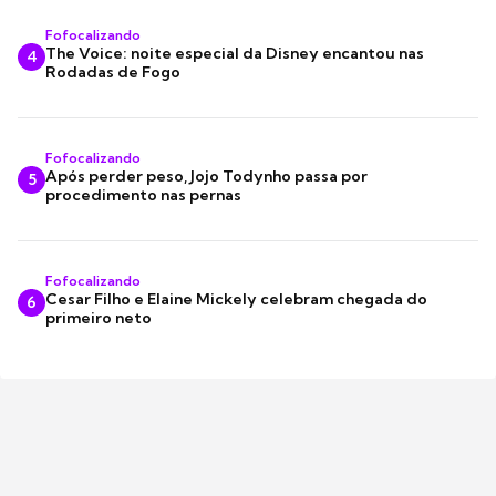
Fofocalizando
The Voice: noite especial da Disney encantou nas
4
Rodadas de Fogo
Fofocalizando
Após perder peso, Jojo Todynho passa por
5
procedimento nas pernas
Fofocalizando
Cesar Filho e Elaine Mickely celebram chegada do
6
primeiro neto