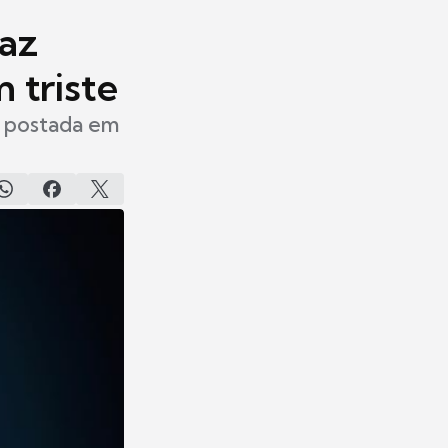
faz
 triste
a postada em