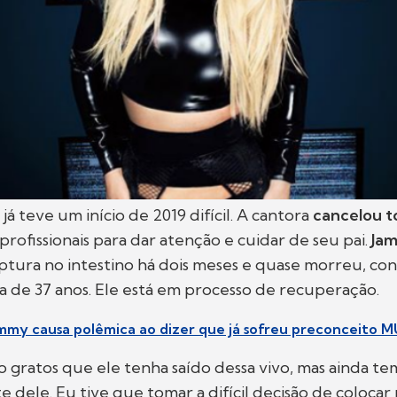
já teve um início de 2019 difícil. A cantora
cancelou 
rofissionais para dar atenção e cuidar de seu pai.
Jam
ptura no intestino há dois meses e quase morreu, c
ha de 37 anos. Ele está em processo de recuperação.
my causa polêmica ao dizer que já sofreu preconceito M
 gratos que ele tenha saído dessa vivo, mas ainda t
te dele. Eu tive que tomar a difícil decisão de coloca