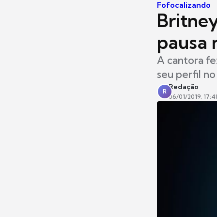
Fofocalizando
Britne
pausa n
A cantora fe
seu perfil no
Redação
R
06/01/2019, 17:4