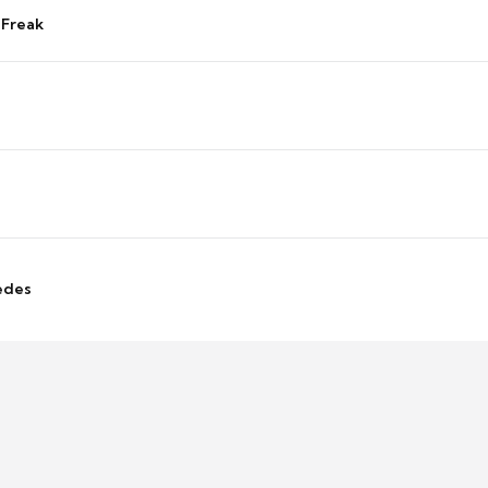
 Freak
edes