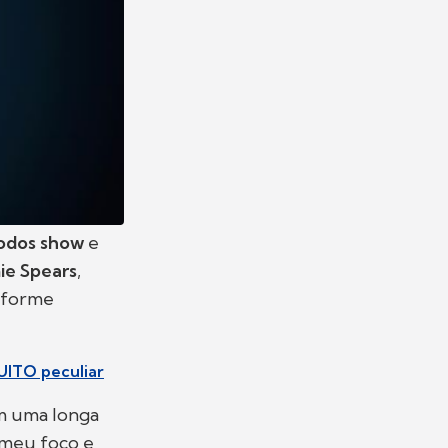
todos show
e
ie Spears
,
onforme
UITO peculiar
em uma longa
r meu foco e