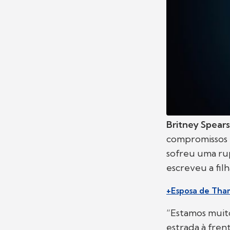
Britney Spears
compromissos p
sofreu uma ru
escreveu a fil
+Esposa de Tham
“Estamos muito
estrada à fren