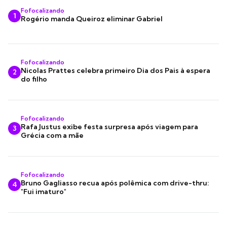
Fofocalizando
1
Rogério manda Queiroz eliminar Gabriel
Fofocalizando
Nicolas Prattes celebra primeiro Dia dos Pais à espera
2
do filho
Fofocalizando
Rafa Justus exibe festa surpresa após viagem para
3
Grécia com a mãe
Fofocalizando
Bruno Gagliasso recua após polêmica com drive-thru:
4
"Fui imaturo"