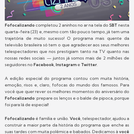
Fofocalizando
completou 2 aninhos no ar na tela do
SBT
nesta
quarta-feira (23) e, mesmo com tão pouco tempo, já tem uma
trajetória de muito sucesso! O programa mais quente da
televisão brasileira só tem o que agradecer aos seus melhores
telespectadores que nos prestigiam tanto na TV quanto nas
nossas redes sociais — juntos já somos mais de 2 milhões de
seguidores no
Facebook
,
Instagram
e
Twitter
.
A edição especial do programa contou com muita história,
emoção, risos e, claro, fofocas do mundo dos famosos. Para
você que quer rever os melhores momentos do aniversário do
Fofocalizando
: prepare os lenços e o balde de pipoca, porque
foi para lá de especial!
Fofocalizando
é família e união.
Você
, telespectador, ajudou a
construir a maior parte da história do programa que enche as
suas tardes com muita polêmica e babados. Dedicamos à
você