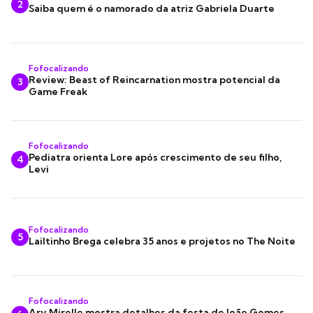
2
Saiba quem é o namorado da atriz Gabriela Duarte
Fofocalizando
Review: Beast of Reincarnation mostra potencial da
3
Game Freak
Fofocalizando
Pediatra orienta Lore após crescimento de seu filho,
4
Levi
Fofocalizando
5
Lailtinho Brega celebra 35 anos e projetos no The Noite
Fofocalizando
Ary Mirelle mostra detalhes da festa de João Gomes