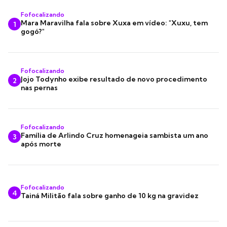
Fofocalizando
Mara Maravilha fala sobre Xuxa em vídeo: "Xuxu, tem
1
gogó?"
Fofocalizando
Jojo Todynho exibe resultado de novo procedimento
2
nas pernas
Fofocalizando
Família de Arlindo Cruz homenageia sambista um ano
3
após morte
Fofocalizando
4
Tainá Militão fala sobre ganho de 10 kg na gravidez