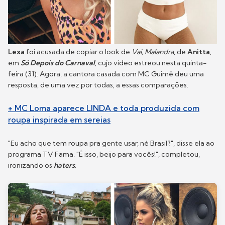
Lexa
foi acusada de copiar o look de
Vai, Malandra
, de
Anitta
,
em
Só Depois do Carnaval
, cujo vídeo estreou nesta quinta-
feira (31). Agora, a cantora casada com MC Guimê deu uma
resposta, de uma vez por todas, a essas comparações.
+ MC Loma aparece LINDA e toda produzida com
roupa inspirada em sereias
"Eu acho que tem roupa pra gente usar, né Brasil?", disse ela ao
programa TV Fama. "É isso, beijo para vocês!", completou,
ironizando os
haters
.