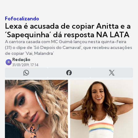
Fofocalizando
Lexa é acusada de copiar Anitta e a
´Sapequinha´ dá resposta NA LATA
A cantora casada com MC Guimê lançou nesta quinta-feira
(31) o clipe de ´Só Depois do Carnaval´, que recebeu acusações
de copiar ´Vai, Malandra´
Redação
R
31/01/2019, 17:14