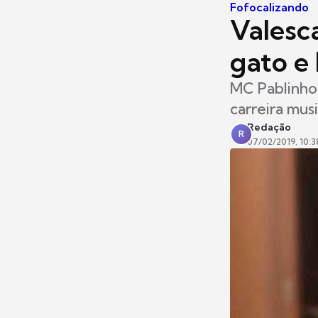
Fofocalizando
Valesc
gato e 
MC Pablinho
carreira musi
Redação
R
07/02/2019, 10:3