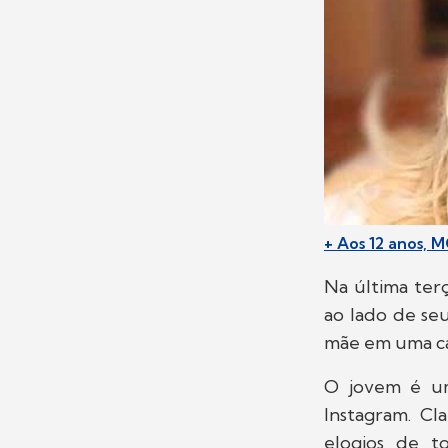
+ Aos 12 anos, M
Na última terç
ao lado de seu
mãe em uma car
O jovem é um
Instagram. Cl
elogios de to