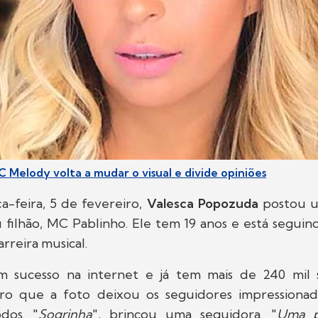
C Melody volta a mudar o visual e divide opiniões
a-feira, 5 de fevereiro,
Valesca Popozuda
postou u
 filhão, MC Pablinho. Ele tem 19 anos e está seguin
reira musical.
 sucesso na internet e já tem mais de 240 mil 
aro que a foto deixou os seguidores impressiona
dos. "
Sogrinha
", brincou uma seguidora. "
Uma p