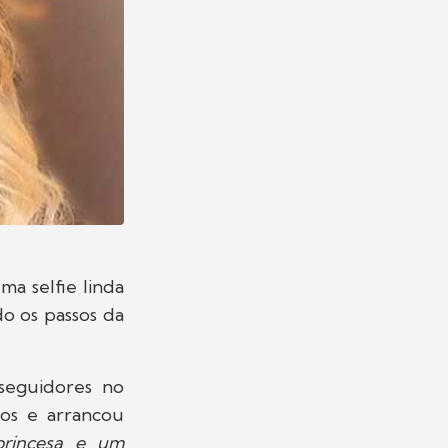
ma selfie linda
do os passos da
seguidores no
dos e arrancou
rincesa e um