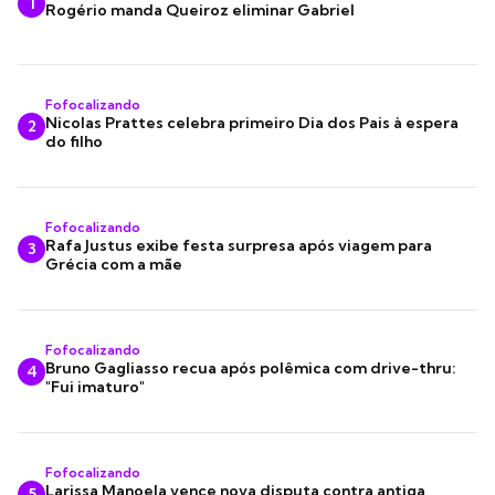
1
Rogério manda Queiroz eliminar Gabriel
Fofocalizando
Nicolas Prattes celebra primeiro Dia dos Pais à espera
2
do filho
Fofocalizando
Rafa Justus exibe festa surpresa após viagem para
3
Grécia com a mãe
Fofocalizando
Bruno Gagliasso recua após polêmica com drive-thru:
4
"Fui imaturo"
Fofocalizando
Larissa Manoela vence nova disputa contra antiga
5