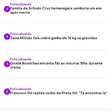
Fofocalizando
Família de Arlindo Cruz homenageia sambista um ano
3
após morte
Fofocalizando
4
Tainá Militão fala sobre ganho de 10 kg na gravidez
Fofocalizando
Gisele Bündchen encanta fãs ao mostrar filho durante
5
treino
Fofocalizando
6
Francisco Gil realiza sonho de Preta Gil: "Te encontrei lá"