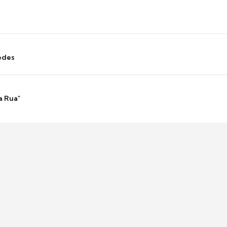
edes
a Rua"