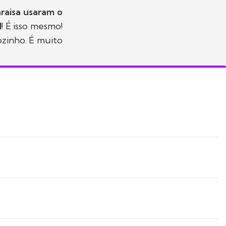
raisa usaram o
l
! É isso mesmo!
zinho. É muito