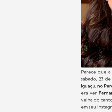
Parece que a 
sábado, 23 de
Iguaçu, no Par
era ver
Fernan
velha do cant
em seu Instag