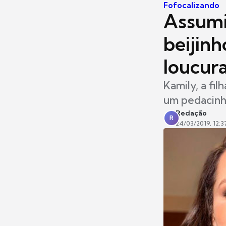
Fofocalizando
Assumi
beijinh
loucur
Kamily, a fi
um pedacinh
Redação
R
24/03/2019, 12:3