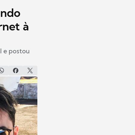
ando
rnet à
al e postou