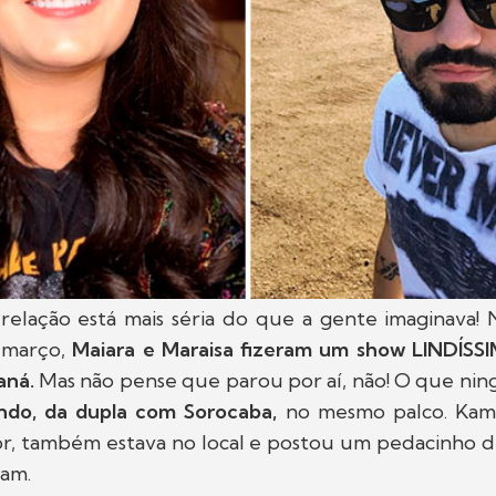
relação está mais séria do que a gente imaginava! 
 março,
Maiara e Maraisa fizeram um show LINDÍSS
aná.
Mas não pense que parou por aí, não! O que ni
do, da dupla com Sorocaba,
no mesmo palco. Kamily
or, também estava no local e postou um pedacinho
ram.