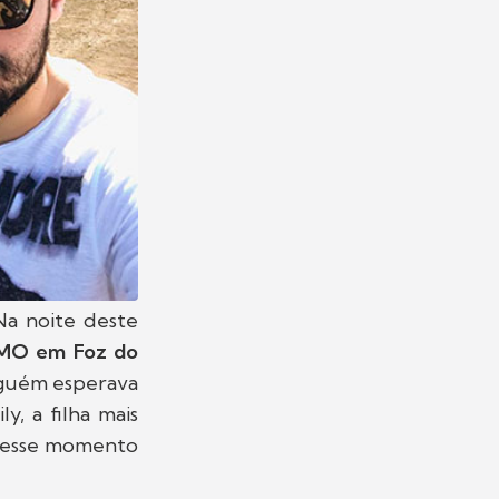
Na noite deste
IMO em Foz do
nguém esperava
, a filha mais
 desse momento