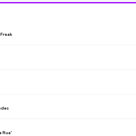
 Freak
edes
a Rua"