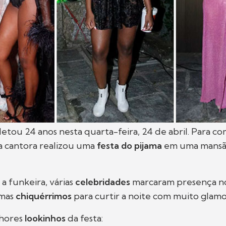
etou 24 anos nesta quarta-feira, 24 de abril. Para 
 a cantora realizou uma
festa do pijama
em uma mansã
 a funkeira, várias
celebridades
marcaram presença no
amas
chiquérrimos
para curtir a noite com muito glamo
lhores
lookinhos
da festa: