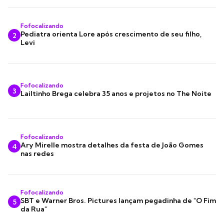
Fofocalizando
Pediatra orienta Lore após crescimento de seu filho,
2
Levi
Fofocalizando
3
Lailtinho Brega celebra 35 anos e projetos no The Noite
Fofocalizando
Ary Mirelle mostra detalhes da festa de João Gomes
4
nas redes
Fofocalizando
SBT e Warner Bros. Pictures lançam pegadinha de "O Fim
5
da Rua"