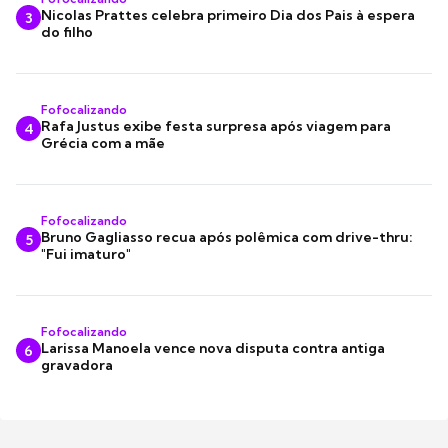
Nicolas Prattes celebra primeiro Dia dos Pais à espera
3
do filho
Fofocalizando
Rafa Justus exibe festa surpresa após viagem para
4
Grécia com a mãe
Fofocalizando
Bruno Gagliasso recua após polêmica com drive-thru:
5
"Fui imaturo"
Fofocalizando
Larissa Manoela vence nova disputa contra antiga
6
gravadora