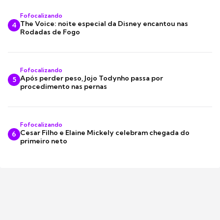
Fofocalizando
The Voice: noite especial da Disney encantou nas
4
Rodadas de Fogo
Fofocalizando
Após perder peso, Jojo Todynho passa por
5
procedimento nas pernas
Fofocalizando
Cesar Filho e Elaine Mickely celebram chegada do
6
primeiro neto