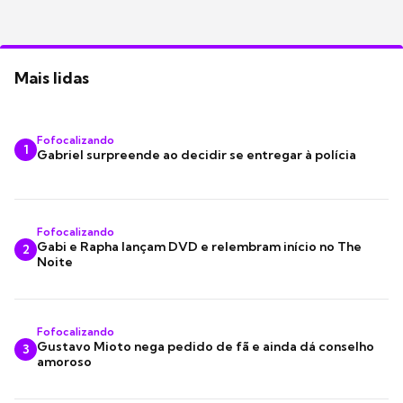
Mais lidas
Fofocalizando
1
Gabriel surpreende ao decidir se entregar à polícia
Fofocalizando
Gabi e Rapha lançam DVD e relembram início no The
2
Noite
Fofocalizando
Gustavo Mioto nega pedido de fã e ainda dá conselho
3
amoroso