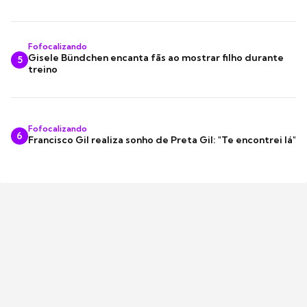
Fofocalizando
Gisele Bündchen encanta fãs ao mostrar filho durante
5
treino
Fofocalizando
6
Francisco Gil realiza sonho de Preta Gil: "Te encontrei lá"