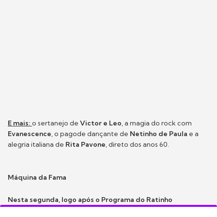
E mais:
o sertanejo de
Victor e Leo
, a magia do rock com
Evanescence
, o pagode dançante de
Netinho de Paula
e a
alegria italiana de
Rita Pavone
, direto dos anos 60.
Máquina da Fama
Nesta segunda, logo após o Programa do Ratinho