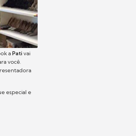
ook a
Pati
vai
para você.
presentadora
e especial e