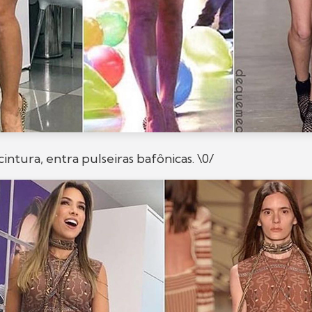
cintura, entra pulseiras bafônicas. \0/