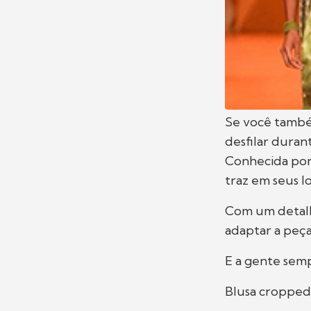
​​Se você tamb
desfilar duran
Conhecida por 
traz em seus l
Com um detalh
adaptar a peça 
E a gente semp
Blusa cropped e