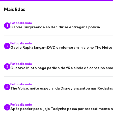
Mais lidas
Fofocalizando
1
Gabriel surpreende ao decidir se entregar à polícia
Fofocalizando
2
Gabi e Rapha lançam DVD e relembram início no The Noite
Fofocalizando
3
Gustavo Mioto nega pedido de fã e ainda dá conselho am
Fofocalizando
4
The Voice: noite especial da Disney encantou nas Rodada
Fofocalizando
5
Após perder peso, Jojo Todynho passa por procedimento n