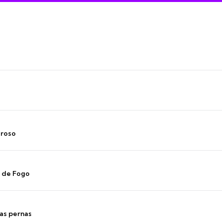
oroso
s de Fogo
as pernas