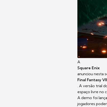
A
Square Enix
anunciou nesta s
Final Fantasy V
. A versão trial 
espaço livre no 
A demo foi lança
jogadores poderã