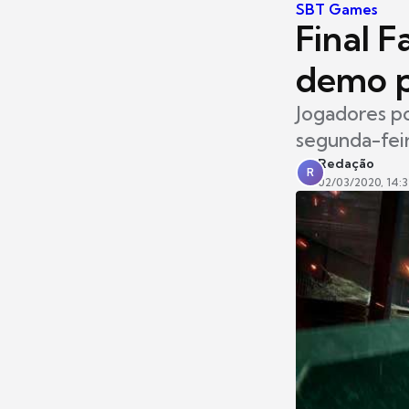
SBT Games
Final 
demo p
Jogadores po
segunda-feir
Redação
R
02/03/2020, 14:3