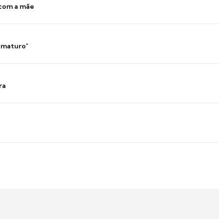
 com a mãe
 imaturo"
ra