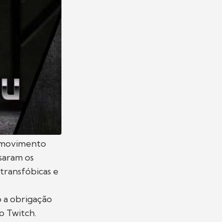
m movimento
saram os
transfóbicas e
 a obrigação
o Twitch.