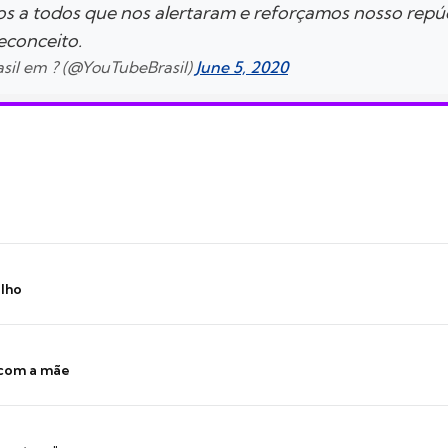
 a todos que nos alertaram e reforçamos nosso repú
econceito.
sil em ? (@YouTubeBrasil)
June 5, 2020
ilho
 com a mãe