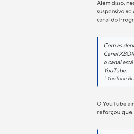
Além disso, ne
suspensivo ao 
canal do Progr
Com as denú
Canal XBOX 
o canal est
YouTube.
? YouTube Bra
O YouTube ain
reforçou que 