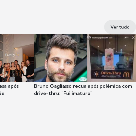
Ver tudo
esa após
Bruno Gagliasso recua após polêmica com
ãe
drive-thru: "Fui imaturo"