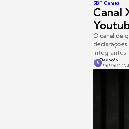
SBT Games
Canal 
Youtub
O canal de g
declarações 
integrantes
Redação
R
05/06/2020, 18: