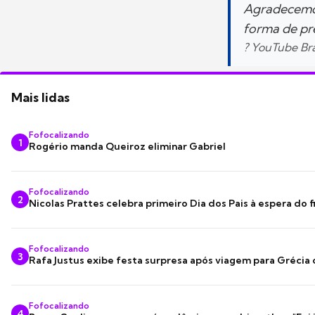
Agradecemos
forma de pr
? YouTube Bra
Mais lidas
Fofocalizando
1
Rogério manda Queiroz eliminar Gabriel
Fofocalizando
2
Nicolas Prattes celebra primeiro Dia dos Pais à espera do f
Fofocalizando
3
Rafa Justus exibe festa surpresa após viagem para Grécia
Fofocalizando
4