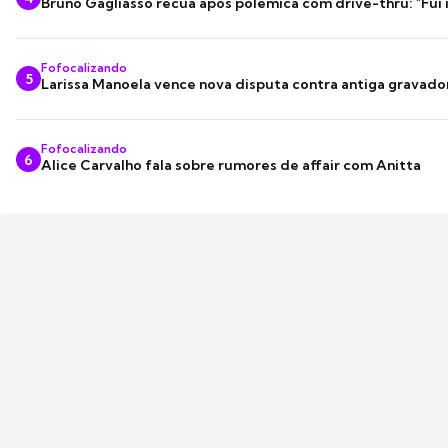
Bruno Gagliasso recua após polêmica com drive-thru: "Fui
Fofocalizando
5
Larissa Manoela vence nova disputa contra antiga gravado
Fofocalizando
6
Alice Carvalho fala sobre rumores de affair com Anitta