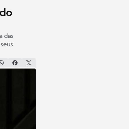
 do
a das
 seus