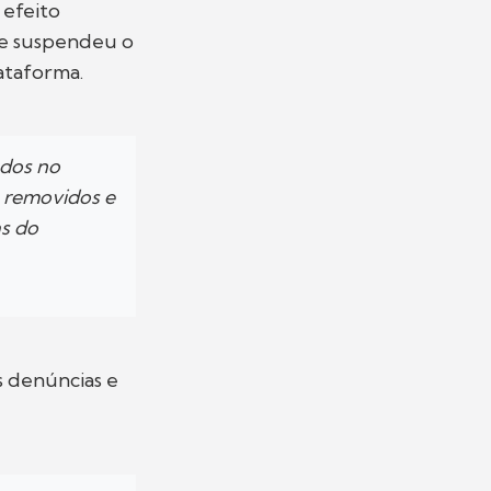
 efeito
 e suspendeu o
ataforma.
dos no
m removidos e
s do
s denúncias e